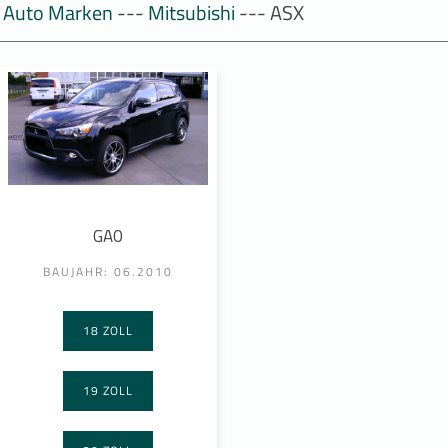
Auto Marken
---
Mitsubishi
--- ASX
GA0
BAUJAHR: 06.2010
18 ZOLL
19 ZOLL